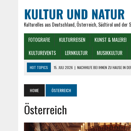
KULTUR UND NATUR
Kulturelles aus Deutschland, Österreich, Südtirol und der 
FOTOGRAFIE
KULTURREISEN
KUNST & MALEREI
KULTUREVENTS
LERNKULTUR
MUSIKKULTUR
HOT TOPICS
15. JULI 2026
|
NACHHILFE BEI IHNEN ZU HAUSE IN D
7. JULI 2026
|
TREPPENLIFTE FÜR SENIOREN – EIN STÜCK FREIHEIT
1. JULI 2026
|
WAS SIND DIE BESTEN GESELLSCHAFTSSPIELE FÜR SEN
HOME
ÖSTERREICH
9. JUNI 2026
|
DER MÜNCHNER GLASPALAST: GLANZ, KUNST UND TRA
Österreich
7. AUGUST 2026
|
SEIT WANN GIBT ES HOROSKOPE VERSCHIEDENER 