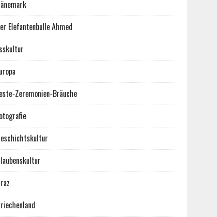
Dänemark
er Elefantenbulle Ahmed
sskultur
uropa
este-Zeremonien-Bräuche
otografie
eschichtskultur
laubenskultur
raz
riechenland