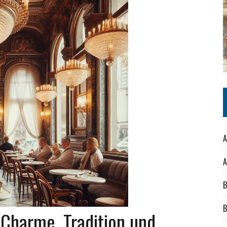
A
A
B
B
 Charme, Tradition und