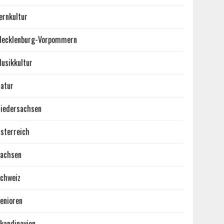
ernkultur
ecklenburg-Vorpommern
usikkultur
atur
iedersachsen
sterreich
achsen
chweiz
enioren
kandinavien