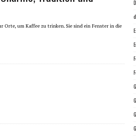
d
 Orte, um Kaffee zu trinken. Sie sind ein Fenster in die
E
E
F
F
G
G
G
G