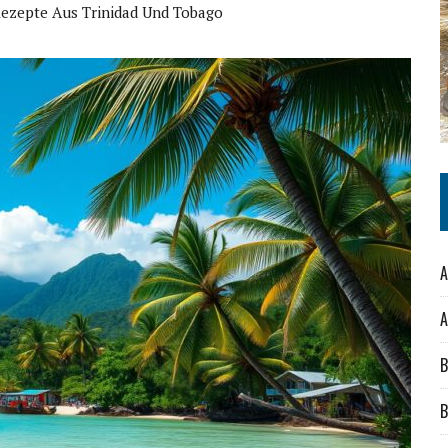
ezepte Aus Trinidad Und Tobago
A
A
B
B