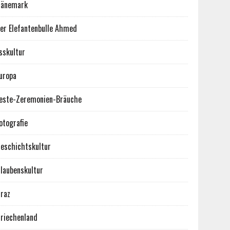
Dänemark
er Elefantenbulle Ahmed
sskultur
uropa
este-Zeremonien-Bräuche
otografie
eschichtskultur
laubenskultur
raz
riechenland