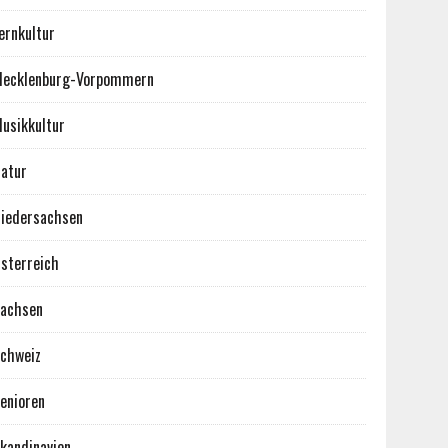
ernkultur
ecklenburg-Vorpommern
usikkultur
atur
iedersachsen
sterreich
achsen
chweiz
enioren
kandinavien