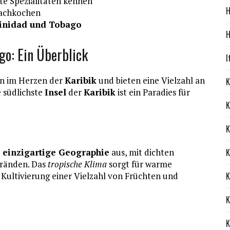
rte Spezialitäten kennen
H
achkochen
inidad und Tobago
H
go: Ein Überblick
I
en im Herzen der
Karibik
und bieten eine Vielzahl an
K
e südlichste
Insel
der
Karibik
ist ein Paradies für
K
K
K
e
einzigartige Geographie
aus, mit dichten
tränden. Das
tropische Klima
sorgt für warme
K
 Kultivierung einer Vielzahl von Früchten und
K
K