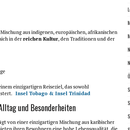
L
M
r Mischung aus indigenen, europäischen, afrikanischen
M
sich in der
reichen Kultur
, den Traditionen und der
N
N
äge
Ö
nem einzigartigen Reiseziel, das sowohl
S
istert.
Insel Tobago & Insel Trinidad
S
Alltag und Besonderheiten
S
ägt von einer einzigartigen Mischung aus karibischer
bieten ihren Bewohnern eine hohe Lebensqualität, die
S