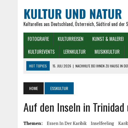
KULTUR UND NATUR
Kulturelles aus Deutschland, Österreich, Südtirol und der 
FOTOGRAFIE
KULTURREISEN
KUNST & MALEREI
KULTUREVENTS
LERNKULTUR
MUSIKKULTUR
HOT TOPICS
15. JULI 2026
|
NACHHILFE BEI IHNEN ZU HAUSE IN D
7. JULI 2026
|
TREPPENLIFTE FÜR SENIOREN – EIN STÜCK FREIHEIT
1. JULI 2026
|
WAS SIND DIE BESTEN GESELLSCHAFTSSPIELE FÜR SEN
HOME
ESSKULTUR
9. JUNI 2026
|
DER MÜNCHNER GLASPALAST: GLANZ, KUNST UND TRA
Auf den Inseln in Trinida
7. AUGUST 2026
|
SEIT WANN GIBT ES HOROSKOPE VERSCHIEDENER 
Themen:
Essen In Der Karibik
Inselfeeling
Kari