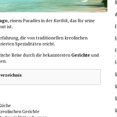
d
bago
, einem Paradies in der
Karibik
, das für seine
E
t ist.
Erfahrung, die von traditionellen kreolischen
E
rierten Spezialitäten reicht.
F
arische Reise durch die bekanntesten
Gerichte
und
en.
F
G
verzeichnis
G
G
 Küche
G
kreolischen Gerichte