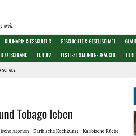
Schweiz
KULINARIK & ESSKULTUR
GESCHICHTE & GESELLSCHAFT
GLAU
DEUTSCHLAND
EUROPA
FESTE-ZEREMONIEN-BRÄUCHE
TIERE
ER SCHWEIZ
IOREN?
GÖDIE
d und Tobago leben
KULTUREN?
bische Aromen
Karibische Kochkunst
Karibische Küche