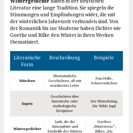
Wintergedichte
haben in der deutschen
Literatur eine lange Tradition. Sie spiegeln die
Stimmungen und Empfindungen wider, die mit
der winterlichen Jahreszeit verbunden sind. Von
der Romantik bis zur Moderne haben Dichter wie
Goethe und Rilke den Winter in ihren Werken
thematisiert.
Literarische
Beschreibung
Beispiele
Form
Übernatürliche
Frau Holle,
Märchen
Geschichten, oft mit
Schneewittchen
moralischer Lehre
Geschichten über
historische oder
Der Winterkönig,
Sagen
mythologische
Die Wilde Jagd
Ereignisse
Lyrik, die die
Goethes
Atmosphäre und
„Winterreise“,
Wintergedichte
Symbolik des Winters
Rilkes „Die