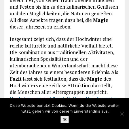
beleuchtet, von seinen traditionellen Bräuchen
und Festen bis hin zu den kulinarischen Genüssen
und den Möglichkeiten, die Natur zu genießen.
All diese Aspekte tragen dazu bei, die
Magie
dieser Jahreszeit zu erleben.
Insgesamt zeigt sich, dass der Hochwinter eine
reiche kulturelle und natürliche Vielfalt bietet.
Die Kombination aus traditionellen Aktivitäten,
kulinarischen Spezialitäten und der
atemberaubenden Winterlandschaft macht diese
Zeit des Jahres zu einem besonderen Erlebnis. Als
Fazit
lässt sich festhalten, dass die
Magie
des
Hochwinters eine zeitlose Attraktion darstellt,
die Menschen aller Altersgruppen anspricht.
Huskytouren und Sami-Kultur: Abenteuer im
hohen Norden
Diese Website benutzt Cookies. Wenn du die Website weiter
nutzt, gehen wir von deinem Einverständnis aus.
FAQ
OK