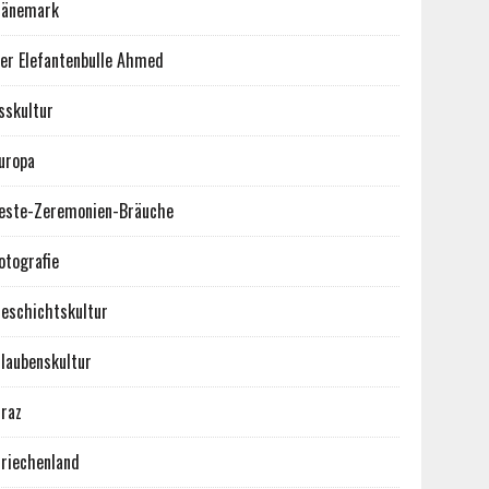
Dänemark
er Elefantenbulle Ahmed
sskultur
uropa
este-Zeremonien-Bräuche
otografie
eschichtskultur
laubenskultur
raz
riechenland