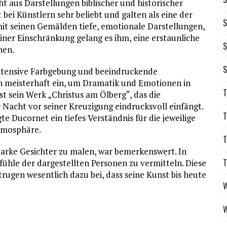
t aus Darstellungen biblischer und historischer
ei Künstlern sehr beliebt und galten als eine der
S
it seinen Gemälden tiefe, emotionale Darstellungen,
iner Einschränkung gelang es ihm, eine erstaunliche
S
hen.
S
 intensive Farbgebung und beeindruckende
en meisterhaft ein, um Dramatik und Emotionen in
T
ist sein Werk „Christus am Ölberg“, das die
 Nacht vor seiner Kreuzigung eindrucksvoll einfängt.
T
te Ducornet ein tiefes Verständnis für die jeweilige
tmosphäre.
T
arke Gesichter zu malen, war bemerkenswert. In
T
ühle der dargestellten Personen zu vermitteln. Diese
rugen wesentlich dazu bei, dass seine Kunst bis heute
W
W