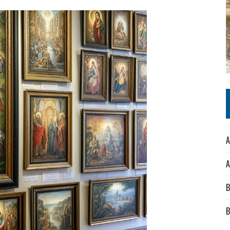
A
A
B
B