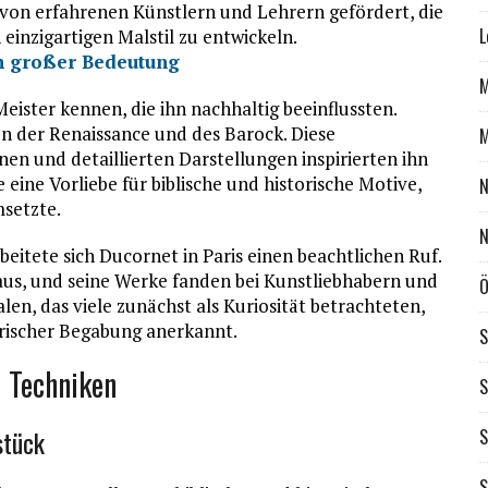
 von erfahrenen Künstlern und Lehrern gefördert, die
L
einzigartigen Malstil zu entwickeln.
on großer Bedeutung
M
eister kennen, die ihn nachhaltig beeinflussten.
 der Renaissance und des Barock. Diese
M
en und detaillierten Darstellungen inspirierten ihn
eine Vorliebe für biblische und historische Motive,
N
msetzte.
N
eitete sich Ducornet in Paris einen beachtlichen Ruf.
 aus, und seine Werke fanden bei Kunstliebhabern und
Ö
en, das viele zunächst als Kuriosität betrachteten,
rischer Begabung anerkannt.
S
 Techniken
S
stück
S
S