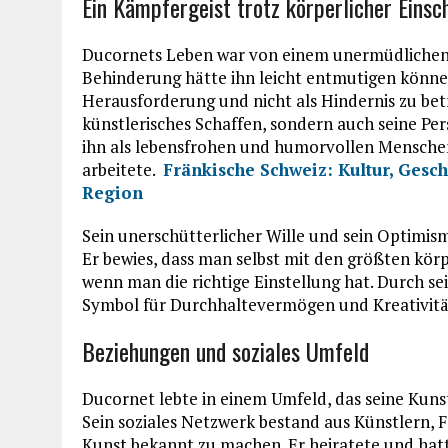
Ein Kämpfergeist trotz körperlicher Eins
Ducornets Leben war von einem unermüdlichen 
Behinderung hätte ihn leicht entmutigen können,
Herausforderung und nicht als Hindernis zu bet
künstlerisches Schaffen, sondern auch seine Pe
ihn als lebensfrohen und humorvollen Menschen
arbeitete.
Fränkische Schweiz: Kultur, Gesc
Region
Sein unerschütterlicher Wille und sein Optimis
Er bewies, dass man selbst mit den größten kö
wenn man die richtige Einstellung hat. Durch se
Symbol für Durchhaltevermögen und Kreativitä
Beziehungen und soziales Umfeld
Ducornet lebte in einem Umfeld, das seine Kun
Sein soziales Netzwerk bestand aus Künstlern, 
Kunst bekannt zu machen. Er heiratete und hatt