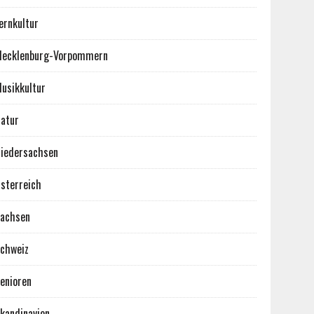
ernkultur
ecklenburg-Vorpommern
usikkultur
atur
iedersachsen
sterreich
achsen
chweiz
enioren
kandinavien