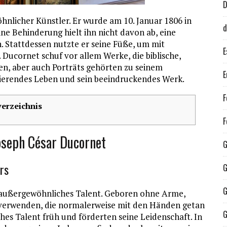
nlicher Künstler. Er wurde am 10. Januar 1806 in
d
ine Behinderung hielt ihn nicht davon ab, eine
. Stattdessen nutzte er seine Füße, um mit
E
 Ducornet schuf vor allem Werke, die biblische,
en, aber auch Porträts gehörten zu seinem
E
inierendes Leben und sein beeindruckendes Werk.
F
verzeichnis
F
oseph César Ducornet
G
rs
G
G
ts außergewöhnliches Talent. Geboren ohne Arme,
zu verwenden, die normalerweise mit den Händen getan
G
hes Talent früh und förderten seine Leidenschaft. In