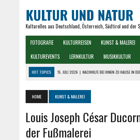
KULTUR UND NATUR
Kulturelles aus Deutschland, Österreich, Südtirol und der 
FOTOGRAFIE
KULTURREISEN
KUNST & MALEREI
KULTUREVENTS
LERNKULTUR
MUSIKKULTUR
HOT TOPICS
15. JULI 2026
|
NACHHILFE BEI IHNEN ZU HAUSE IN D
7. JULI 2026
|
TREPPENLIFTE FÜR SENIOREN – EIN STÜCK FREIHEIT
1. JULI 2026
|
WAS SIND DIE BESTEN GESELLSCHAFTSSPIELE FÜR SEN
HOME
KUNST & MALEREI
9. JUNI 2026
|
DER MÜNCHNER GLASPALAST: GLANZ, KUNST UND TRA
Louis Joseph César Ducorn
7. AUGUST 2026
|
SEIT WANN GIBT ES HOROSKOPE VERSCHIEDENER 
der Fußmalerei