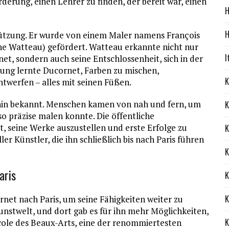
derung, einen Lehrer zu finden, der bereit war, einen
H
H
stützung. Er wurde von einem Maler namens François
e Watteau) gefördert. Watteau erkannte nicht nur
I
t, sondern auch seine Entschlossenheit, sich in der
ung lernte Ducornet, Farben zu mischen,
K
ntwerfen – alles mit seinen Füßen.
thin bekannt. Menschen kamen von nah und fern, um
K
o präzise malen konnte. Die öffentliche
, seine Werke auszustellen und erste Erfolge zu
K
ler Künstler, die ihn schließlich bis nach Paris führen
K
aris
K
K
rnet nach Paris, um seine Fähigkeiten weiter zu
unstwelt, und dort gab es für ihn mehr Möglichkeiten,
K
cole des Beaux-Arts, eine der renommiertesten