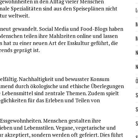
sgewohnheiten in den Alltag vieler Menschen
nale Spezialitäten sind aus den Speiseplänen nicht
L
ur weltweit.
M
 erneut gewandelt. Social Media und Food-Blogs haben
 Menschen teilen ihre Mahlzeiten online und lassen
M
 hat zu einer neuen Art der Esskultur geführt, die
rends geprägt ist.
N
N
ielfältig. Nachhaltigkeit und bewusster Konsum
Ö
ehmend durch ökologische und ethische Überlegungen
e Lebensmittel sind zentrale Themen. Zudem spielt
S
öglichkeiten für das Erleben und Teilen von
S
er Essgewohnheiten. Menschen gestalten ihre
S
eben und Lebensstilen. Vegane, vegetarische und
r akzeptiert, sondern werden oft gefeiert. Dies führt
S