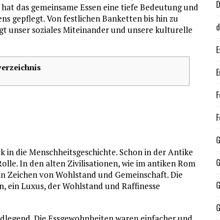
t hat das gemeinsame Essen eine tiefe Bedeutung und
ens gepflegt. Von festlichen Banketten bis hin zu
d
gt unser soziales Miteinander und unsere kulturelle
E
verzeichnis
E
F
F
G
ck in die Menschheitsgeschichte. Schon in der Antike
G
lle. In den alten Zivilisationen, wie im antiken Rom
in Zeichen von Wohlstand und Gemeinschaft. Die
G
, ein Luxus, der Wohlstand und Raffinesse
G
undlegend. Die Essgewohnheiten waren einfacher und