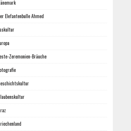
Dänemark
er Elefantenbulle Ahmed
sskultur
uropa
este-Zeremonien-Bräuche
otografie
eschichtskultur
laubenskultur
raz
riechenland