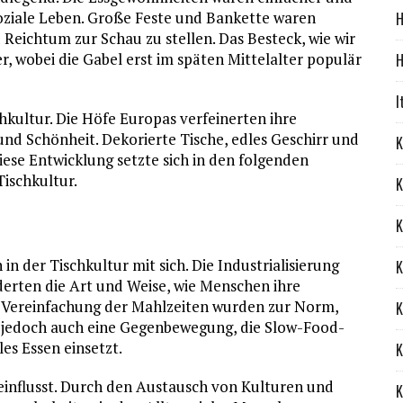
soziale Leben. Große Feste und Bankette waren
H
Reichtum zur Schau zu stellen. Das Besteck, wie wir
r, wobei die Gabel erst im späten Mittelalter populär
H
I
hkultur. Die Höfe Europas verfeinerten ihre
nd Schönheit. Dekorierte Tische, edles Geschirr und
K
iese Entwicklung setzte sich in den folgenden
Tischkultur.
K
K
 der Tischkultur mit sich. Die Industrialisierung
K
erten die Art und Weise, wie Menschen ihre
e Vereinfachung der Mahlzeiten wurden zur Norm,
K
nd jedoch auch eine Gegenbewegung, die Slow-Food-
es Essen einsetzt.
K
eeinflusst. Durch den Austausch von Kulturen und
K