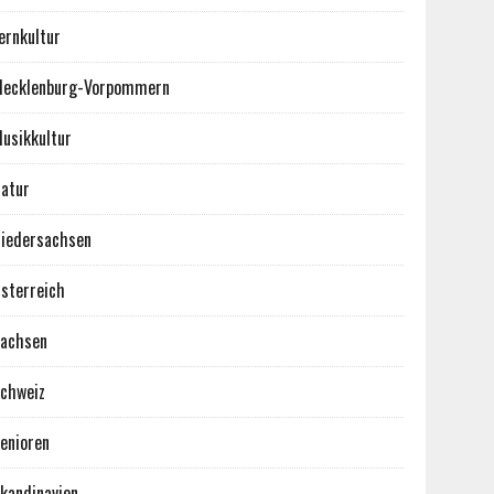
ernkultur
ecklenburg-Vorpommern
usikkultur
atur
iedersachsen
sterreich
achsen
chweiz
enioren
kandinavien