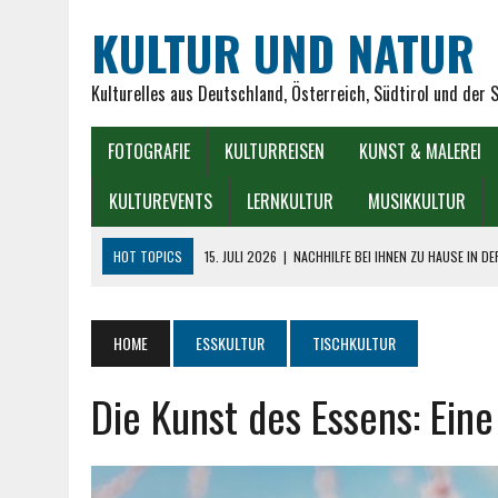
KULTUR UND NATUR
Kulturelles aus Deutschland, Österreich, Südtirol und der 
FOTOGRAFIE
KULTURREISEN
KUNST & MALEREI
KULTUREVENTS
LERNKULTUR
MUSIKKULTUR
HOT TOPICS
15. JULI 2026
|
NACHHILFE BEI IHNEN ZU HAUSE IN D
7. JULI 2026
|
TREPPENLIFTE FÜR SENIOREN – EIN STÜCK FREIHEIT
1. JULI 2026
|
WAS SIND DIE BESTEN GESELLSCHAFTSSPIELE FÜR SEN
HOME
ESSKULTUR
TISCHKULTUR
9. JUNI 2026
|
DER MÜNCHNER GLASPALAST: GLANZ, KUNST UND TRA
Die Kunst des Essens: Eine
7. AUGUST 2026
|
SEIT WANN GIBT ES HOROSKOPE VERSCHIEDENER 