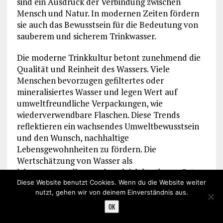
sind ein Ausdruck der Verbindung zwischen
Mensch und Natur. In modernen Zeiten fördern
sie auch das Bewusstsein für die Bedeutung von
sauberem und sicherem Trinkwasser.
Die moderne Trinkkultur betont zunehmend die
Qualität und Reinheit des Wassers. Viele
Menschen bevorzugen gefiltertes oder
mineralisiertes Wasser und legen Wert auf
umweltfreundliche Verpackungen, wie
wiederverwendbare Flaschen. Diese Trends
reflektieren ein wachsendes Umweltbewusstsein
und den Wunsch, nachhaltige
Lebensgewohnheiten zu fördern. Die
Wertschätzung von Wasser als
lebensnotwendiges und zugleich kostbares Gut
unterstreicht seine fundamentale Rolle in der
Diese Website benutzt Cookies. Wenn du die Website weiter
nutzt, gehen wir von deinem Einverständnis aus.
Trinkkultur und in unserem täglichen Leben.
OK
Die Rolle von Alkohol in der