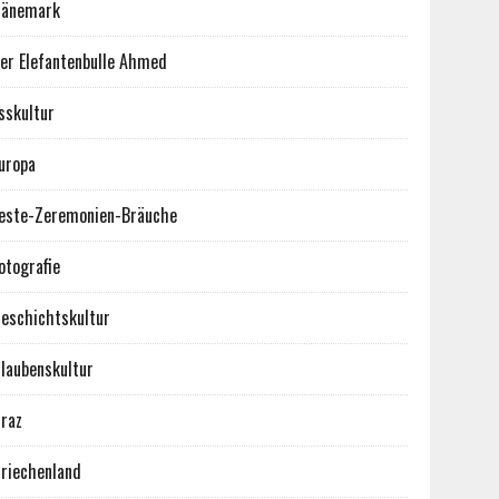
Dänemark
er Elefantenbulle Ahmed
sskultur
uropa
este-Zeremonien-Bräuche
otografie
eschichtskultur
laubenskultur
raz
riechenland