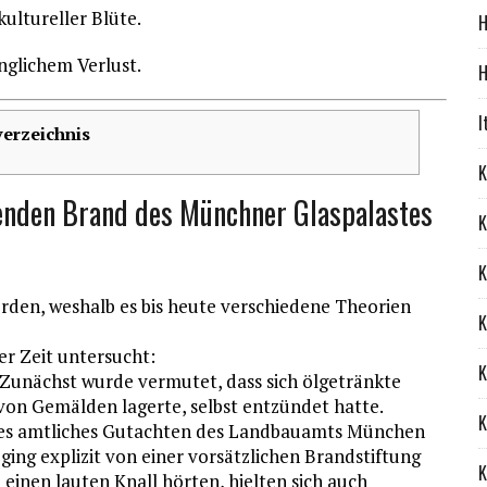
ultureller Blüte.
H
nglichem Verlust.
H
I
verzeichnis
K
enden Brand des Münchner Glaspalastes
K
K
erden, weshalb es bis heute verschiedene Theorien
K
r Zeit untersucht:
K
 Zunächst wurde vermutet, dass sich ölgetränkte
 von Gemälden lagerte, selbst entzündet hatte.
K
eres amtliches Gutachten des Landbauamts München
ing explizit von einer vorsätzlichen Brandstiftung
K
inen lauten Knall hörten, hielten sich auch