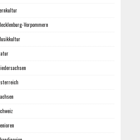
ernkultur
ecklenburg-Vorpommern
usikkultur
atur
iedersachsen
sterreich
achsen
chweiz
enioren
kandinavien