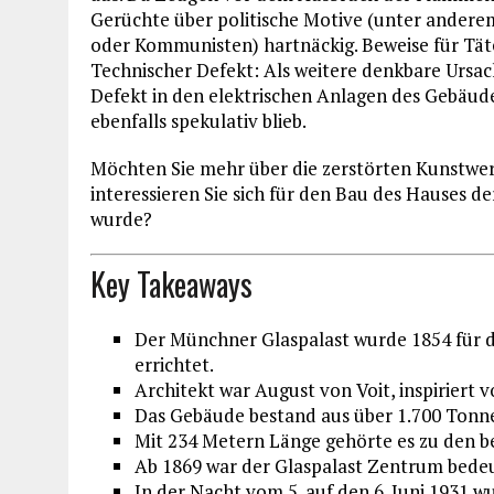
Gerüchte über politische Motive (unter andere
oder Kommunisten) hartnäckig. Beweise für Tä
Technischer Defekt: Als weitere denkbare Ursach
Defekt in den elektrischen Anlagen des Gebäud
ebenfalls spekulativ blieb.
Möchten Sie mehr über die zerstörten Kunstwe
interessieren Sie sich für den Bau des Hauses d
wurde?
Key Takeaways
Der Münchner Glaspalast wurde 1854 für d
errichtet.
Architekt war August von Voit, inspiriert
Das Gebäude bestand aus über 1.700 Tonne
Mit 234 Metern Länge gehörte es zu den 
Ab 1869 war der Glaspalast Zentrum bede
In der Nacht vom 5. auf den 6. Juni 1931 w