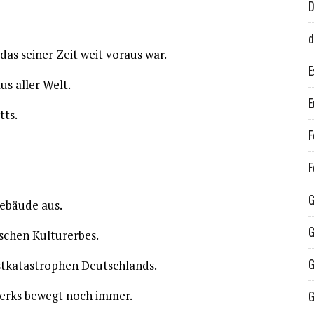
d
as seiner Zeit weit voraus war.
E
s aller Welt.
E
tts.
F
F
G
Gebäude aus.
G
schen Kulturerbes.
G
nstkatastrophen Deutschlands.
erks bewegt noch immer.
G