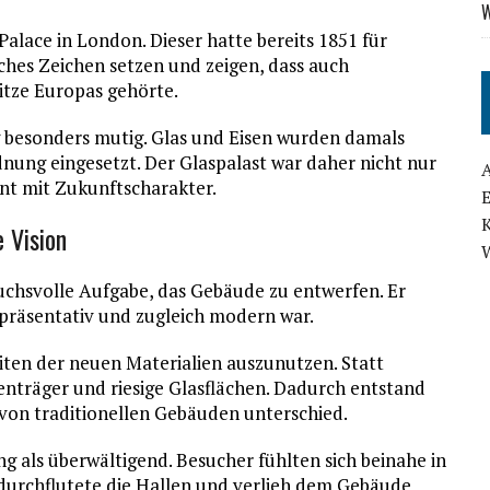
W
Palace in London. Dieser hatte bereits 1851 für
ches Zeichen setzen und zeigen, dass auch
itze Europas gehörte.
g besonders mutig. Glas und Eisen wurden damals
dnung eingesetzt. Der Glaspalast war daher nicht nur
nt mit Zukunftscharakter.
 Vision
ruchsvolle Aufgabe, das Gebäude zu entwerfen. Er
epräsentativ und zugleich modern war.
eiten der neuen Materialien auszunutzen. Statt
senträger und riesige Glasflächen. Dadurch entstand
h von traditionellen Gebäuden unterschied.
g als überwältigend. Besucher fühlten sich beinahe in
t durchflutete die Hallen und verlieh dem Gebäude