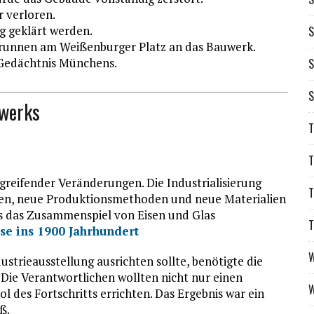
 verloren.
g geklärt werden.
S
Brunnen am Weißenburger Platz an das Bauwerk.
e Gedächtnis Münchens.
S
S
uwerks
T
T
fgreifender Veränderungen. Die Industrialisierung
T
en, neue Produktionsmethoden und neue Materialien
s das Zusammenspiel von Eisen und Glas
T
se ins 1900 Jahrhundert
W
strieausstellung ausrichten sollte, benötigte die
 Die Verantwortlichen wollten nicht nur einen
W
l des Fortschritts errichten. Das Ergebnis war ein
ß.