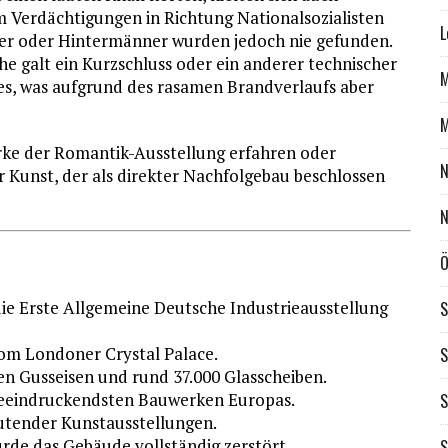
m Verdächtigungen in Richtung Nationalsozialisten
L
ter oder Hintermänner wurden jedoch nie gefunden.
e galt ein Kurzschluss oder ein anderer technischer
M
es, was aufgrund des rasamen Brandverlaufs aber
M
rke der Romantik-Ausstellung erfahren oder
N
er Kunst, der als direkter Nachfolgebau beschlossen
N
Ö
ie Erste Allgemeine Deutsche Industrieausstellung
S
 vom Londoner Crystal Palace.
S
n Gusseisen und rund 37.000 Glasscheiben.
beeindruckendsten Bauwerken Europas.
S
utender Kunstausstellungen.
urde das Gebäude vollständig zerstört.
S