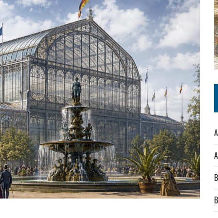
A
A
B
B