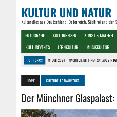
KULTUR UND NATUR
Kulturelles aus Deutschland, Österreich, Südtirol und der 
FOTOGRAFIE
KULTURREISEN
KUNST & MALEREI
KULTUREVENTS
LERNKULTUR
MUSIKKULTUR
HOT TOPICS
15. JULI 2026
|
NACHHILFE BEI IHNEN ZU HAUSE IN D
7. JULI 2026
|
TREPPENLIFTE FÜR SENIOREN – EIN STÜCK FREIHEIT
1. JULI 2026
|
WAS SIND DIE BESTEN GESELLSCHAFTSSPIELE FÜR SEN
HOME
KULTURELLE BAUWERKE
9. JUNI 2026
|
DER MÜNCHNER GLASPALAST: GLANZ, KUNST UND TRA
Der Münchner Glaspalast: 
7. AUGUST 2026
|
SEIT WANN GIBT ES HOROSKOPE VERSCHIEDENER 