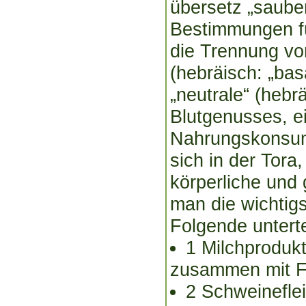
übersetz „sauber
Bestimmungen fü
die Trennung von
(hebräisch: „basa
„neutrale“ (hebr
Blutgenusses, ei
Nahrungskonsum.
sich in der Tor
körperliche und 
man die wichtig
Folgende unterte
1 Milchprodukt
zusammen mit Fl
2 Schweineflei